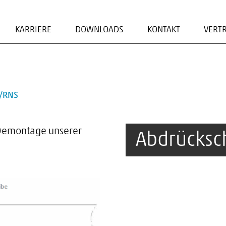
KARRIERE
DOWNLOADS
KONTAKT
VERT
ADRESSE/KONTAKTF
EN
ANSPRECHPARTNER
W/RNS
N
 Demontage unserer
Abdrücksc
N