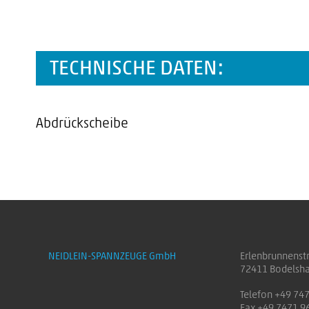
TECHNISCHE DATEN:
Abdrückscheibe
NEIDLEIN-SPANNZEUGE GmbH
Erlenbrunnenst
72411 Bodelsh
Telefon +49 74
Fax +49 7471 9