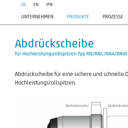
DE
EN
JPN
UNTERNEHMEN
PRODUKTE
PROZESSE
PROFIL
STIRNMITNEHMER
DREHEN
SERVICE
BEFESTIGUNGSELEMENTE
HARTDREH
Abdrückscheibe
SCHULUNGEN
ROLLSPITZEN
SCHLEIFEN
FESTE SPITZEN
FRÄSEN
für Hochleistungsrollspitzen Typ RN/RNC/RNA/RN
FESTE SPITZEN - MAZAK
DREHFRÄSE
SPANNDORNE
Abdrückscheibe für eine sichere und schnelle
DREHGREIFER & DREHHERZE
Hochleistungsrollspitzen.
ZUBEHÖR
SONDERAPPLIKATIONEN