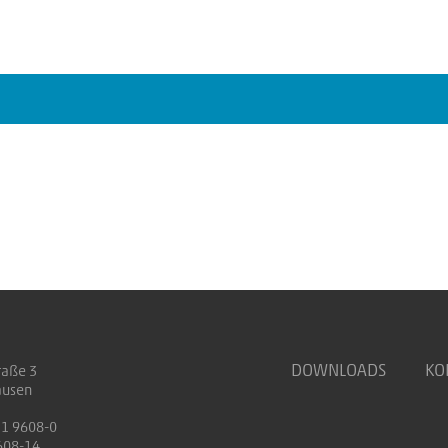
DOWNLOADS
KO
raße 3
ausen
71 9608-0
608-14