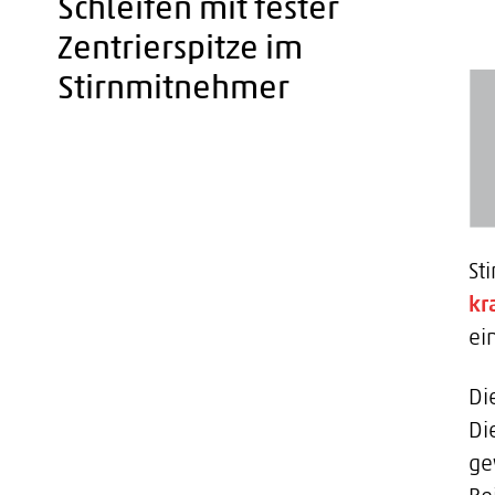
Schleifen mit fester
Zentrierspitze im
Stirnmitnehmer
St
kr
ei
Di
Di
ge