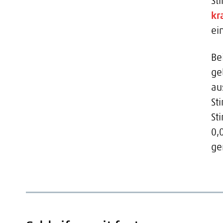
St
kr
ei
Be
ge
au
St
St
0,
ge