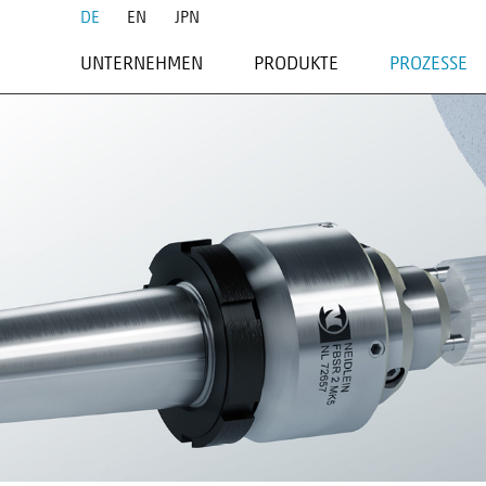
DE
EN
JPN
UNTERNEHMEN
PRODUKTE
PROZESSE
PROFIL
STIRNMITNEHMER
DREHEN
SERVICE
BEFESTIGUNGSELEMENTE
HARTDREH
SCHULUNGEN
ROLLSPITZEN
SCHLEIFEN
FESTE SPITZEN
FRÄSEN
FESTE SPITZEN - MAZAK
DREHFRÄSE
SPANNDORNE
DREHGREIFER & DREHHERZE
ZUBEHÖR
SONDERAPPLIKATIONEN