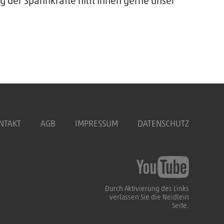
g der Spannkräfte hilft Ihnen gerne unser
NTAKT
AGB
IMPRESSUM
DATENSCHUTZ
Durch Aktivierung des Links
verlassen Sie die Neidlein
Seite.