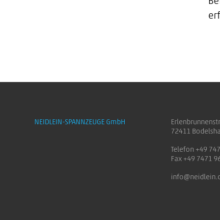
Be
er
NEIDLEIN-SPANNZEUGE GmbH
Erlenbrunnenst
72411 Bodelsh
Telefon +49 74
Fax +49 7471 9
info@neidlein.