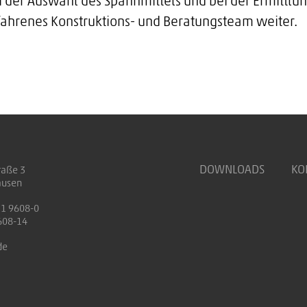
i der Auswahl des Spannmittels und bei der Ermittlun
fahrenes Konstruktions- und Beratungsteam weiter.
DOWNLOADS
KO
raße 3
ausen
71 9608-0
608-14
de