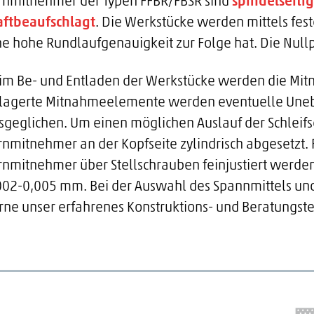
irnmitnehmer der Typen FFBR/FBSR sind
spindelseitig
aftbeaufschlagt
. Die Werkstücke werden mittels fest
ne hohe Rundlaufgenauigkeit zur Folge hat. Die Null
im Be- und Entladen der Werkstücke werden die Mi
lagerte Mitnahmeelemente werden eventuelle Unebe
sgeglichen. Um einen möglichen Auslauf der Schleifs
irnmitnehmer an der Kopfseite zylindrisch abgesetzt
irnmitnehmer über Stellschrauben feinjustiert werd
002-0,005 mm. Bei der Auswahl des Spannmittels und 
rne unser erfahrenes Konstruktions- und Beratungst