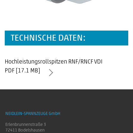
TECHNISCHE DATEN:
Hochleistungsrollspitzen RNF/RNCF VDI
PDF [17.1 MB]
NEIDLEIN-SPANNZEUGE GmbH
Erlenbrunnenstraße 3
72411 Bodelshausen